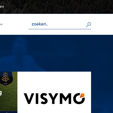
sen
g