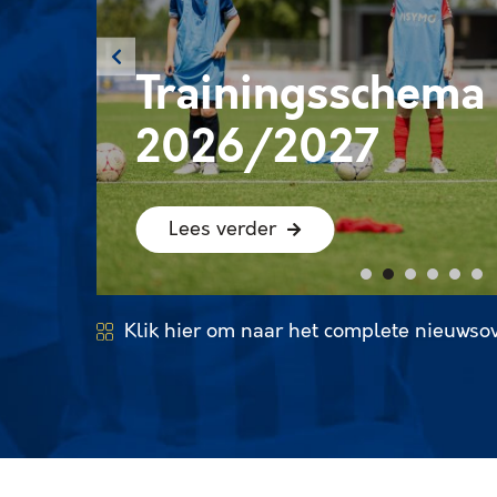
Trainingsschema 
2026/2027
Lees verder
1
2
3
4
5
6
Klik hier om naar het complete nieuwso