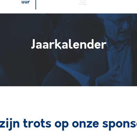
uur
Jaarkalender
zijn trots op onze spon