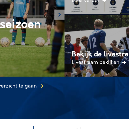
Lees verder
seizoen
Samen ter
elftal
Bekijk de livestr
Lees verder
Livestream bekijken
verzicht te gaan