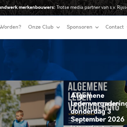
andwerk merkenbouwers:
Trotse media partner van s.v. Rijs
 Worden?
Onze Club
Sponsoren
Contact
Algemene
Ledenvergaderin
donderdag 3
September 2026