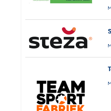
M
S
M
T
M