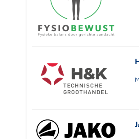
H
M
J