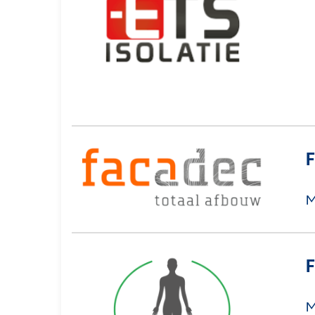
F
M
M