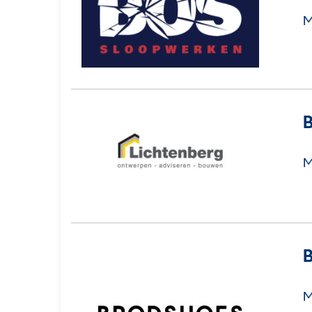
M
B
M
M