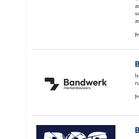
z
v
z
M
I
r
M