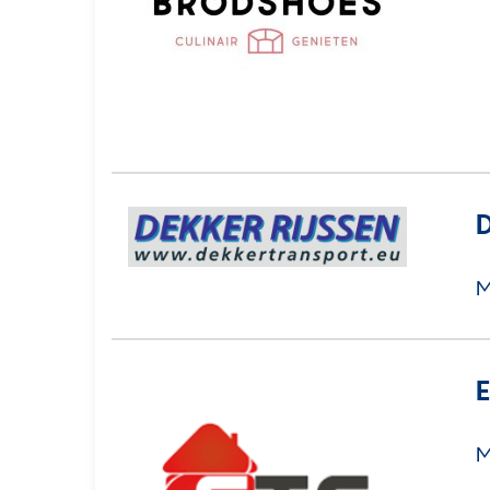
D
M
E
M