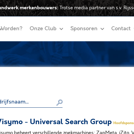
andwerk merkenbouwers:
Trotse media partner van s.v. Rijs
 Worden?
Onze Club
Sponsoren
Contact
isymo - Universal Search Group
Hoofdspons
isymo beheert verschillende zoekmachines: ZapMeta, iZito, V