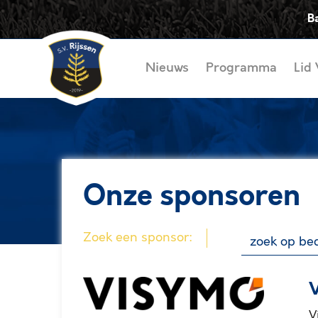
B
Nieuws
Programma
Lid
Onze sponsoren
Zoek een sponsor:
V
V