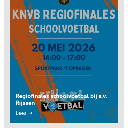
Regiofinales schoolvoetbal bij s.v.
Rijssen
Lees